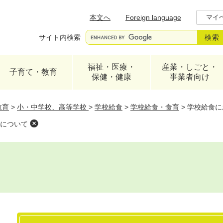
メニューを飛ばして本文へ
本文へ
Foreign language
マイ
サイト内検索
福祉・医療・
産業・しごと・
子育て・教育
保健・健康
事業者向け
教育
>
小・中学校、高等学校
>
学校給食
>
学校給食・食育
>
学校給食に
について
本