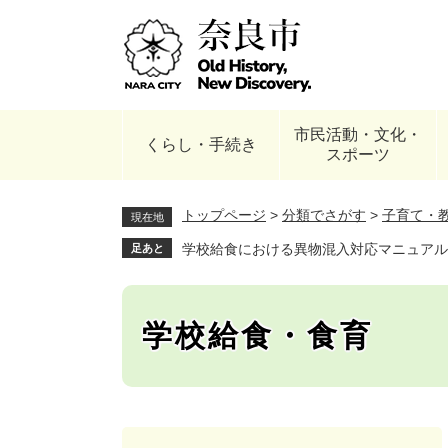
ペ
ー
ジ
の
先
頭
市民活動・文化・
で
くらし・手続き
スポーツ
す
。
トップページ
>
分類でさがす
>
子育て・
現在地
学校給食における異物混入対応マニュアル
足あと
学校給食・食育