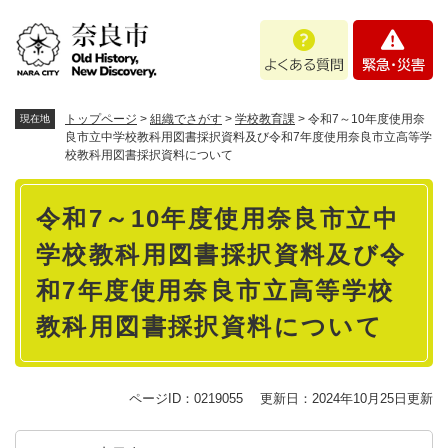
ペ
メニューを飛ばして本文へ
よ
緊
ー
く
急
ジ
あ
・
の
る
災
先
質
害
頭
トップページ
>
組織でさがす
>
学校教育課
>
令和7～10年度使用奈
現在地
問
で
良市立中学校教科用図書採択資料及び令和7年度使用奈良市立高等学
校教科用図書採択資料について
す
。
本
令和7～10年度使用奈良市立中
文
学校教科用図書採択資料及び令
和7年度使用奈良市立高等学校
教科用図書採択資料について
ページID：0219055
更新日：2024年10月25日更新