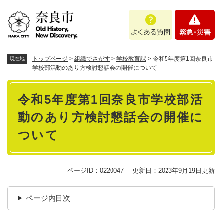
ペ
メニューを飛ばして本文へ
よ
緊
ー
く
急
ジ
あ
・
の
る
災
先
質
害
頭
トップページ
>
組織でさがす
>
学校教育課
>
令和5年度第1回奈良市
現在地
問
で
学校部活動のあり方検討懇話会の開催について
す
本
。
令和5年度第1回奈良市学校部活
文
動のあり方検討懇話会の開催に
ついて
ページID：0220047
更新日：2023年9月19日更新
ページ内目次