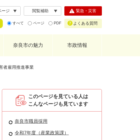
ページ
閲覧補助
緊急・災害
よくある質問
すべて
ページ
PDF
奈良市の魅力
市政情報
害者雇用推進事業
このページを見ている人は
こんなページも見ています
奈良市職員採用
令和7年度（産業政策課）