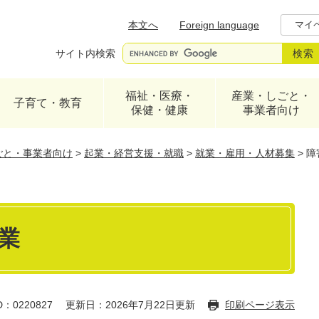
メニューを飛ばして本文へ
本文へ
Foreign language
マイ
サイト内検索
福祉・医療・
産業・しごと・
子育て・教育
保健・健康
事業者向け
ごと・事業者向け
>
起業・経営支援・就職
>
就業・雇用・人材募集
>
障
業
：0220827
更新日：2026年7月22日更新
印刷ページ表示