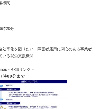
援機関
6時20分
化を図りたい・障害者雇用に関心のある事業者、
いる就労支援機関
。
inar/
＜外部リンク＞
17時00分まで