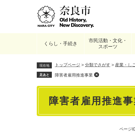
ペ
ー
ジ
の
先
頭
市民活動・文化・
で
くらし・手続き
スポーツ
す
。
トップページ
>
分類でさがす
>
産業・し
現在地
障害者雇用推進事業
足あと
本
障害者雇用推進事
文
ページID