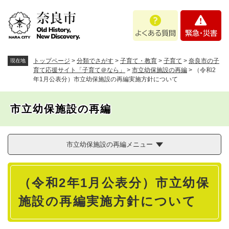
ペ
メニューを飛ばして本文へ
よ
緊
ー
く
急
ジ
あ
・
の
る
災
先
質
害
頭
トップページ
>
分類でさがす
>
子育て・教育
>
子育て
>
奈良市の子
現在地
問
で
育て応援サイト「子育て＠なら」
>
市立幼保施設の再編
>
（令和2
年1月公表分）市立幼保施設の再編実施方針について
す
。
市立幼保施設の再編
市立幼保施設の再編メニュー
本
（令和2年1月公表分）市立幼保
文
施設の再編実施方針について