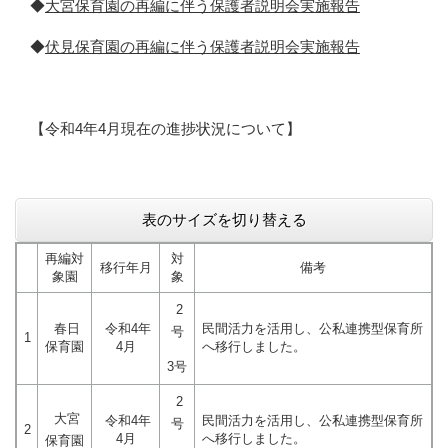
◆
大宮保育園の再編に伴う保護者説明会実施報告
◆
伏見保育園の再編に伴う保護者説明会実施報告
【令和4年4月現在の進捗状況について】
表のサイズを切り替える
再編対
対
移行年月
備考
象園
象
2
春日
令和4年
民間活力を活用し、公私連携型保育所
号
1
保育園
4月
へ移行しました。
3号
2
大宮
令和4年
民間活力を活用し、公私連携型保育所
号
2
4月
へ移行しました。
保育園