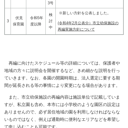
3号
※新しい方針を公表しました。
検
伏見
令和5年
3
討
(令和4年2月公表分）市立幼保施設の
保育園
度以降
中
再編実施方針について
再編に向けたスケジュール等の詳細については、保護者や
地域の方々に説明会を開催するなど、きめ細かな説明を行っ
ていきます。なお、各園の開園時期は、法人選定に要する期
間が延長される等の事情により変更になる場合があります。
また、市立幼保施設の再編内容は施設単位で記載していま
すが、私立園も含め、本市には小学校のような園区の設定は
ありませんので、必ず居住地域の園を利用しなければならな
いものではなく、例えば通勤時に便利なエリアなどを希望し
て申し込むことも可能です。