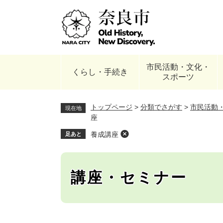
ペ
ー
ジ
の
先
頭
市民活動・文化・
で
くらし・手続き
スポーツ
す
。
トップページ
>
分類でさがす
>
市民活動
現在地
座
養成講座
足あと
講座・セミナー