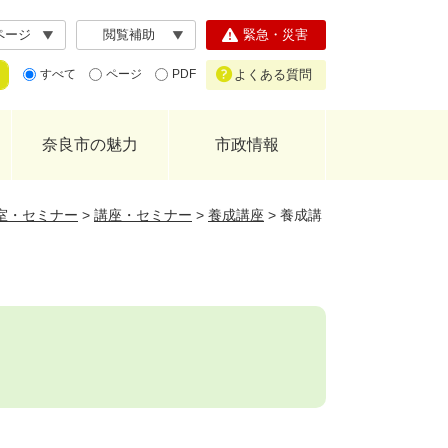
ページ
閲覧補助
緊急・災害
よくある質問
すべて
ページ
PDF
奈良市の魅力
市政情報
室・セミナー
>
講座・セミナー
>
養成講座
>
養成講