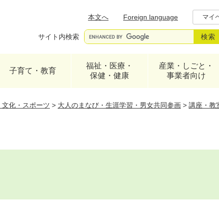
メニューを飛ばして本文へ
本文へ
Foreign language
マイ
サイト内検索
福祉・医療・
産業・しごと・
子育て・教育
保健・健康
事業者向け
・文化・スポーツ
>
大人のまなび・生涯学習・男女共同参画
>
講座・教