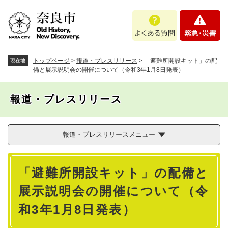
ペ
メニューを飛ばして本文へ
よ
緊
ー
く
急
ジ
あ
・
の
る
災
先
質
害
頭
トップページ
>
報道・プレスリリース
>
「避難所開設キット」の配
現在地
問
で
備と展示説明会の開催について（令和3年1月8日発表）
す
。
報道・プレスリリース
報道・プレスリリースメニュー
本
「避難所開設キット」の配備と
文
展示説明会の開催について（令
和3年1月8日発表）