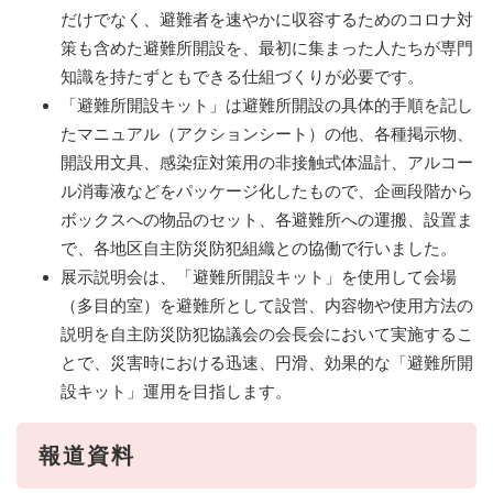
だけでなく、避難者を速やかに収容するためのコロナ対
策も含めた避難所開設を、最初に集まった人たちが専門
知識を持たずともできる仕組づくりが必要です。
「避難所開設キット」は避難所開設の具体的手順を記し
たマニュアル（アクションシート）の他、各種掲示物、
開設用文具、感染症対策用の非接触式体温計、アルコー
ル消毒液などをパッケージ化したもので、企画段階から
ボックスへの物品のセット、各避難所への運搬、設置ま
で、各地区自主防災防犯組織との協働で行いました。
展示説明会は、「避難所開設キット」を使用して会場
（多目的室）を避難所として設営、内容物や使用方法の
説明を自主防災防犯協議会の会長会において実施するこ
とで、災害時における迅速、円滑、効果的な「避難所開
設キット」運用を目指します。
報道資料