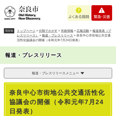
ペ
メニューを飛ばして本文へ
よ
緊
ー
く
急
ジ
あ
・
の
る
災
先
質
害
頭
トップページ
>
分類でさがす
>
市政情報
>
広報活動
>
報道発表（プ
現在地
問
で
レスリリース）
>
報道・プレスリリース
>
奈良中心市街地公共交通
活性化協議会の開催（令和元年7月24日発表）
す
。
報道・プレスリリース
報道・プレスリリースメニュー
本
奈良中心市街地公共交通活性化
文
協議会の開催（令和元年7月24
日発表）