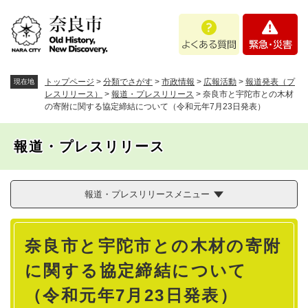
ペ
メニューを飛ばして本文へ
よ
緊
ー
く
急
ジ
あ
・
の
る
災
先
質
害
頭
トップページ
>
分類でさがす
>
市政情報
>
広報活動
>
報道発表（プ
現在地
問
で
レスリリース）
>
報道・プレスリリース
>
奈良市と宇陀市との木材
の寄附に関する協定締結について（令和元年7月23日発表）
す
。
報道・プレスリリース
報道・プレスリリースメニュー
本
奈良市と宇陀市との木材の寄附
文
に関する協定締結について
（令和元年7月23日発表）