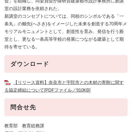
会」を組織し、同委員会が隈研吾建築都市設計事務所に新講
堂の設計業務を依頼された。
新講堂のコンセプトについては、同校のシンボルである「一
条丸」の舳先(へさき)をイメージした未来を創造する70周年メ
モリアルモニュメントとして、創造性を育み、発信を行う殿
堂とし、更なる一条高等学校の発展につながる建築として期
待を寄せている。
ダウンロード
【リリース資料】奈良市と宇陀市との木材の寄附に関す
る協定締結について[PDFファイル／910KB]
問合せ先
教育部 教育総務課