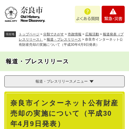
ペ
メニューを飛ばして本文へ
よ
緊
ー
く
急
ジ
あ
・
の
る
災
先
質
害
頭
トップページ
>
分類でさがす
>
市政情報
>
広報活動
>
報道発表（プ
現在地
問
で
レスリリース）
>
報道・プレスリリース
>
奈良市インターネット公
有財産売却の実施について（平成30年4月9日発表）
す
。
報道・プレスリリース
報道・プレスリリースメニュー
本
奈良市インターネット公有財産
文
売却の実施について（平成30
年4月9日発表）