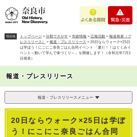
ペ
メニューを飛ばして本文へ
よ
緊
ー
く
急
ジ
あ
・
の
る
災
先
質
害
頭
トップページ
>
分類でさがす
>
市政情報
>
広報活動
>
報道発表（プ
現在地
問
で
レスリリース）
>
報道・プレスリリース
>
20日ならウォーク×25日
は学ぼう！にこにこ奈良ごはん合同イベント 「夏だ！！はぐくみイ
す
ベント～動いて学んで体づくり～」を開催します！（令和元年7月3
。
日発表）
報道・プレスリリース
報道・プレスリリースメニュー
本
20日ならウォーク×25日は学ぼ
文
う！にこにこ奈良ごはん合同