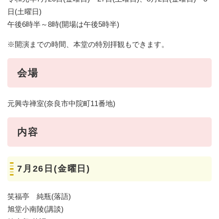
日(土曜日)
午後6時半～8時(開場は午後5時半)
※開演までの時間、本堂の特別拝観もできます。
会場
元興寺禅室(奈良市中院町11番地)
内容
7月26日(金曜日)
笑福亭 純瓶(落語)
旭堂小南陵(講談)