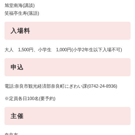
旭堂南海(講談)
笑福亭生寿(落語)
入場料
大人 1,500円、小学生 1,000円(小学2年生以下入場不可)
申込
電話:奈良市観光経済部奈良町にぎわい課(0742-24-8936)
※定員各日100名(要予約)
主催
奈良市