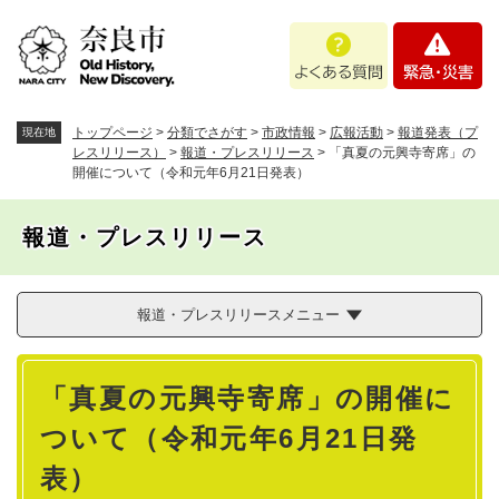
ペ
メニューを飛ばして本文へ
よ
緊
ー
く
急
ジ
あ
・
の
る
災
先
質
害
頭
トップページ
>
分類でさがす
>
市政情報
>
広報活動
>
報道発表（プ
現在地
問
で
レスリリース）
>
報道・プレスリリース
>
「真夏の元興寺寄席」の
開催について（令和元年6月21日発表）
す
。
報道・プレスリリース
報道・プレスリリースメニュー
本
「真夏の元興寺寄席」の開催に
文
ついて（令和元年6月21日発
表）