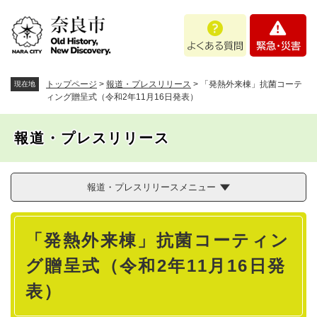
ペ
メニューを飛ばして本文へ
よ
緊
ー
く
急
ジ
あ
・
の
る
災
先
質
害
頭
トップページ
>
報道・プレスリリース
>
「発熱外来棟」抗菌コーテ
現在地
問
で
ィング贈呈式（令和2年11月16日発表）
す
。
報道・プレスリリース
報道・プレスリリースメニュー
本
「発熱外来棟」抗菌コーティン
文
グ贈呈式（令和2年11月16日発
表）