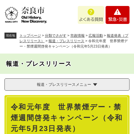
ペ
メニューを飛ばして本文へ
よ
緊
ー
く
急
ジ
あ
・
の
る
災
先
質
害
頭
トップページ
>
分類でさがす
>
市政情報
>
広報活動
>
報道発表（プ
現在地
問
で
レスリリース）
>
報道・プレスリリース
>
令和元年度 世界禁煙デ
ー・禁煙週間啓発キャンペーン（令和元年5月23日発表）
す
。
報道・プレスリリース
報道・プレスリリースメニュー
本
令和元年度 世界禁煙デー・禁
文
煙週間啓発キャンペーン（令和
元年5月23日発表）