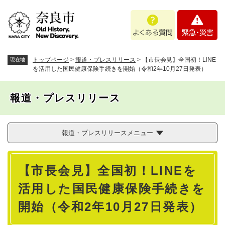
ペ
メニューを飛ばして本文へ
よ
緊
ー
く
急
ジ
あ
・
の
る
災
先
質
害
頭
トップページ
>
報道・プレスリリース
>
【市長会見】全国初！LINE
現在地
問
で
を活用した国民健康保険手続きを開始（令和2年10月27日発表）
す
。
報道・プレスリリース
報道・プレスリリースメニュー
本
【市長会見】全国初！LINEを
文
活用した国民健康保険手続きを
開始（令和2年10月27日発表）