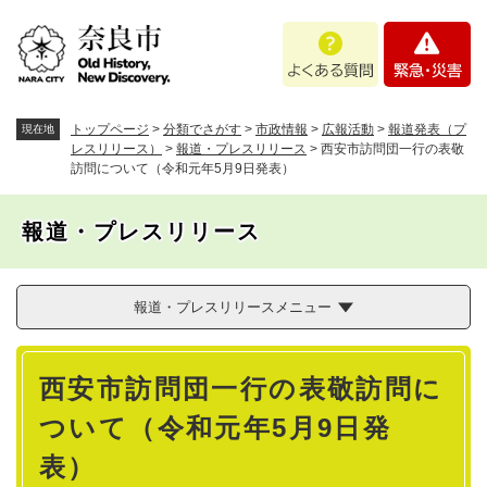
ペ
メニューを飛ばして本文へ
よ
緊
ー
く
急
ジ
あ
・
の
る
災
先
質
害
頭
トップページ
>
分類でさがす
>
市政情報
>
広報活動
>
報道発表（プ
現在地
問
で
レスリリース）
>
報道・プレスリリース
>
西安市訪問団一行の表敬
訪問について（令和元年5月9日発表）
す
。
報道・プレスリリース
報道・プレスリリースメニュー
本
西安市訪問団一行の表敬訪問に
文
ついて（令和元年5月9日発
表）