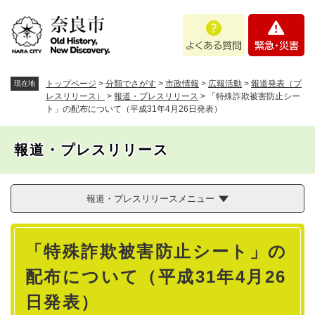
ペ
メニューを飛ばして本文へ
よ
緊
ー
く
急
ジ
あ
・
の
る
災
先
質
害
頭
トップページ
>
分類でさがす
>
市政情報
>
広報活動
>
報道発表（プ
現在地
問
で
レスリリース）
>
報道・プレスリリース
>
「特殊詐欺被害防止シー
ト」の配布について（平成31年4月26日発表）
す
。
報道・プレスリリース
報道・プレスリリースメニュー
本
「特殊詐欺被害防止シート」の
文
配布について（平成31年4月26
日発表）