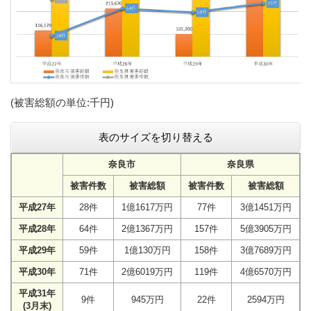
(被害総額の単位:千円)
表のサイズを切り替える
奈良市
奈良県
被害件数
被害総額
被害件数
被害総額
平成27年
28件
1億1617万円
77件
3億1451万円
平成28年
64件
2億1367万円
157件
5億3905万円
平成29年
59件
1億130万円
158件
3億7689万円
平成30年
71件
2億6019万円
119件
4億6570万円
平成31年
9件
945万円
22件
2594万円
(3月末)