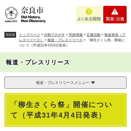
ペ
メニューを飛ばして本文へ
よ
緊
ー
く
急
ジ
あ
・
の
る
災
先
質
害
頭
トップページ
>
分類でさがす
>
市政情報
>
広報活動
>
報道発表（プ
現在地
問
で
レスリリース）
>
報道・プレスリリース
>
「柳生さくら祭」開催に
ついて（平成31年4月4日発表）
す
。
報道・プレスリリース
報道・プレスリリースメニュー
本
「柳生さくら祭」開催につい
文
て（平成31年4月4日発表）