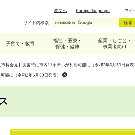
メニューを飛ばして本文へ
本文へ
Foreign language
マイ
サイト内検索
福祉・医療・
産業・しごと・
子育て・教育
保健・健康
事業者向け
【市長会見】災害時に市内11ホテルが利用可能に（令和2年6月30日発表
可能に（令和2年6月30日発表）
ス
本