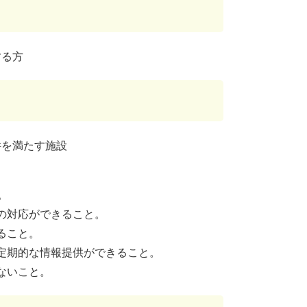
する方
件を満たす施設
。
の対応ができること。
ること。
定期的な情報提供ができること。
ないこと。