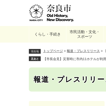
ペ
ー
ジ
の
先
頭
市民活動・文化・
で
くらし・手続き
スポーツ
す
。
トップページ
>
報道・プレスリリース
>
現在地
【市長会見】災害時に市内11ホテルが利用
足あと
報道・プレスリリー