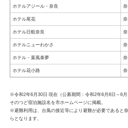
ホテルアジール・奈良
奈
ホテル尾花
奈
ホテル日航奈良
奈
ホテルニューわかさ
奈
ホテル・葉風泰夢
奈
ホテル花小路
奈
※令和2年6月30日 現在（公募期間：令和2年6月8日～
そのつど宿泊施設名を市ホームページに掲載。
※避難利用は、台風の接近等により避難が必要であると
らとなります。