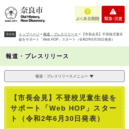
ペ
メニューを飛ばして本文へ
よ
緊
ー
く
急
ジ
あ
・
の
る
災
先
質
害
頭
トップページ
>
報道・プレスリリース
>
【市長会見】不登校児童生
現在地
問
で
徒をサポート「Web HOP」スタート（令和2年6月30日発表）
す
。
報道・プレスリリース
報道・プレスリリースメニュー
本
【市長会見】不登校児童生徒を
文
サポート「Web HOP」スター
ト（令和2年6月30日発表）