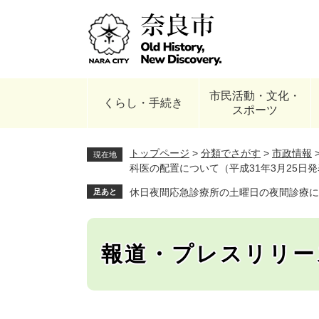
ペ
ー
ジ
の
先
頭
市民活動・文化・
で
くらし・手続き
スポーツ
す
。
トップページ
>
分類でさがす
>
市政情報
現在地
科医の配置について（平成31年3月25日
休日夜間応急診療所の土曜日の夜間診療に
足あと
報道・プレスリリー