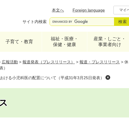
メニューを飛ばして本文へ
本文へ
Foreign language
マイ
サイト内検索
福祉・医療・
産業・しごと・
子育て・教育
保健・健康
事業者向け
>
広報活動
>
報道発表（プレスリリース）
>
報道・プレスリリース
>
休
発表）
おける小児科医の配置について（平成31年3月25日発表）
ス