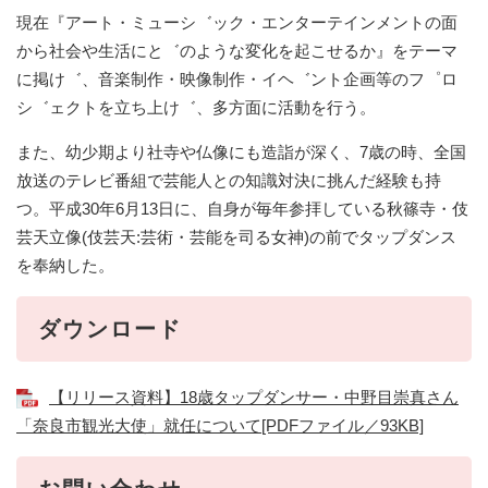
現在『アート・ミューシ゛ック・エンターテインメントの面
から社会や生活にと゛のような変化を起こせるか』をテーマ
に掲け゛、音楽制作・映像制作・イヘ゛ント企画等のフ゜ロ
シ゛ェクトを立ち上け゛、多方面に活動を行う。
また、幼少期より社寺や仏像にも造詣が深く、7歳の時、全国
放送のテレビ番組で芸能人との知識対決に挑んだ経験も持
つ。平成30年6月13日に、自身が毎年参拝している秋篠寺・伎
芸天立像(伎芸天:芸術・芸能を司る女神)の前でタップダンス
を奉納した。
ダウンロード
【リリース資料】18歳タップダンサー・中野目崇真さん
「奈良市観光大使」就任について[PDFファイル／93KB]