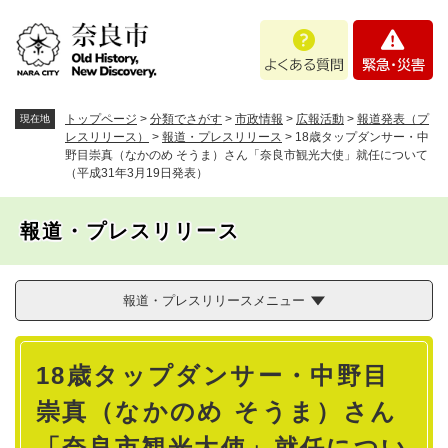
ペ
メニューを飛ばして本文へ
よ
緊
ー
く
急
ジ
あ
・
の
る
災
先
質
害
頭
トップページ
>
分類でさがす
>
市政情報
>
広報活動
>
報道発表（プ
現在地
問
で
レスリリース）
>
報道・プレスリリース
>
18歳タップダンサー・中
野目崇真（なかのめ そうま）さん「奈良市観光大使」就任について
す
（平成31年3月19日発表）
。
報道・プレスリリース
報道・プレスリリースメニュー
本
18歳タップダンサー・中野目
文
崇真（なかのめ そうま）さん
「奈良市観光大使」就任につい