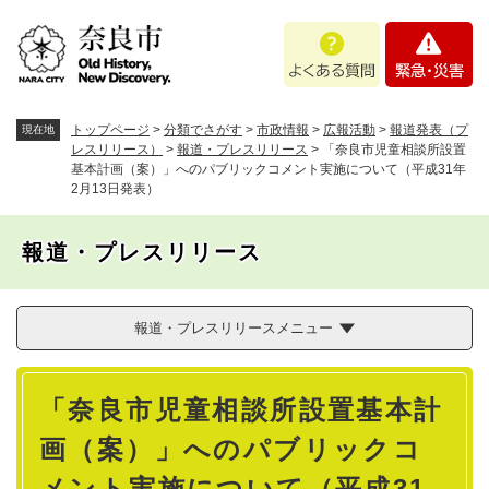
ペ
メニューを飛ばして本文へ
よ
緊
ー
く
急
ジ
あ
・
の
る
災
先
質
害
頭
トップページ
>
分類でさがす
>
市政情報
>
広報活動
>
報道発表（プ
現在地
問
で
レスリリース）
>
報道・プレスリリース
>
「奈良市児童相談所設置
基本計画（案）」へのパブリックコメント実施について（平成31年
す
2月13日発表）
。
報道・プレスリリース
報道・プレスリリースメニュー
本
「奈良市児童相談所設置基本計
文
画（案）」へのパブリックコ
メント実施について（平成31