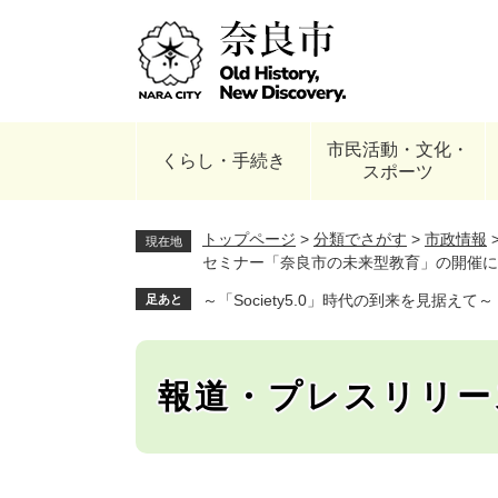
ペ
ー
ジ
の
先
頭
市民活動・文化・
で
くらし・手続き
スポーツ
す
。
トップページ
>
分類でさがす
>
市政情報
現在地
セミナー「奈良市の未来型教育」の開催につ
～「Society5.0」時代の到来を見据
足あと
報道・プレスリリー