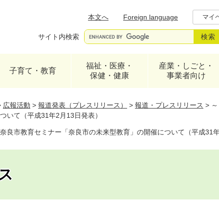
メニューを飛ばして本文へ
本文へ
Foreign language
マイ
サイト内検索
福祉・医療・
産業・しごと・
子育て・教育
保健・健康
事業者向け
>
広報活動
>
報道発表（プレスリリース）
>
報道・プレスリリース
>
～
いて（平成31年2月13日発表）
えて～ 奈良市教育セミナー「奈良市の未来型教育」の開催について（平成31年
ス