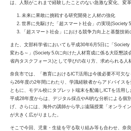
は、人類がこれまで経験したことのない急激な変化、変
未来に果敢に挑戦する研究開発と人材の強化
世界に先駆けた「超スマート社会」の実現(Society 5.
「超スマート社会」における競争力向上と基盤技術
また、文部科学省においても平成30年6月5日に「Societ
変わる～」(Society 5.0に向けた人材育成に係る大
省内タスクフォース)として学びの在り方、求められる人
奈良市では、「教育におけるICT活用は今後必要不可欠な
ら26年度の2年間にわたり、学識経験者からアドバイスを
ともに、モデル校にタブレット端末を配備しICTを活用
平成28年度からは、デジタル採点やAI的な分析による
げ、さらには、海外の講師から学ぶ遠隔授業「オンライン
が大きく広がりました。
そこで今回、児童・生徒を守る取り組み等も合わせ、奈