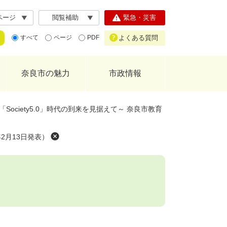
ページ
閲覧補助
緊急・災害
よくある質問
すべて
ページ
PDF
奈良市の魅力
市政情報
「Society5.0」時代の到来を見据えて～ 奈良市教育
2月13日発表）