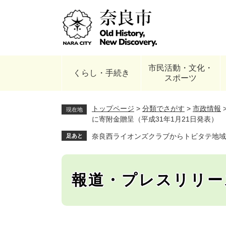
ペ
ー
ジ
の
先
頭
市民活動・文化・
で
くらし・手続き
スポーツ
す
。
トップページ
>
分類でさがす
>
市政情報
現在地
に寄附金贈呈（平成31年1月21日発表）
奈良西ライオンズクラブからトビタテ地域
足あと
報道・プレスリリー