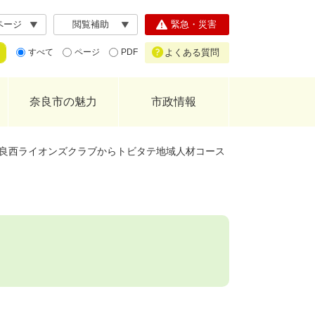
ページ
閲覧補助
緊急・災害
よくある質問
すべて
ページ
PDF
奈良市の魅力
市政情報
良西ライオンズクラブからトビタテ地域人材コース