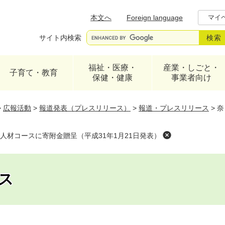
メニューを飛ばして本文へ
本文へ
Foreign language
マイ
サイト内検索
福祉・医療・
産業・しごと・
子育て・教育
保健・健康
事業者向け
>
広報活動
>
報道発表（プレスリリース）
>
報道・プレスリリース
>
奈
人材コースに寄附金贈呈（平成31年1月21日発表）
ス