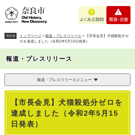
ペ
メニューを飛ばして本文へ
よ
緊
ー
く
急
ジ
あ
・
の
る
災
先
質
害
頭
トップページ
>
報道・プレスリリース
>
【市長会見】犬猫殺処分ゼ
現在地
問
で
ロを達成しました（令和2年5月15日発表）
す
。
報道・プレスリリース
報道・プレスリリースメニュー
本
【市長会見】犬猫殺処分ゼロを
文
達成しました（令和2年5月15
日発表）