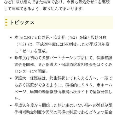
などに取り組んできた結果であり、今後も殺処分ゼロを継続
して達成できるよう、取り組んでまいります。
トピックス
本市における自然死・安楽死（※1）を除く殺処分数
（※2）は、平成20年度には663件あったが平成31年度
に「ゼロ」を達成。
昨年度は初めて犬猫パートナーシップ店にて、保護猫譲
渡会を開催。また保護犬・保護猫譲渡相談会をはぐくみ
センターにて開催。
保護犬・保護猫は、終生飼養してもらえる方へ、一頭で
も多く譲渡ができるように、積極的にＳＮＳ、市ホーム
ページ、民間の動物譲渡情報掲示板サイトで情報発信し
た。
平成30年度から開始した飼い主のいない猫への繁殖制限
手術補助金制度や民間の同様の制度であるどうぶつ基金