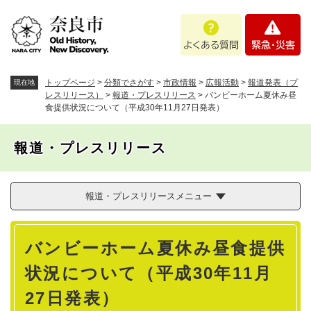
ペ
メニューを飛ばして本文へ
よ
緊
ー
く
急
ジ
あ
・
の
る
災
先
質
害
頭
トップページ
>
分類でさがす
>
市政情報
>
広報活動
>
報道発表（プ
現在地
問
で
レスリリース）
>
報道・プレスリリース
>
バンビーホーム夏休み昼
食提供状況について（平成30年11月27日発表）
す
。
報道・プレスリリース
報道・プレスリリースメニュー
本
バンビーホーム夏休み昼食提供
文
状況について（平成30年11月
27日発表）