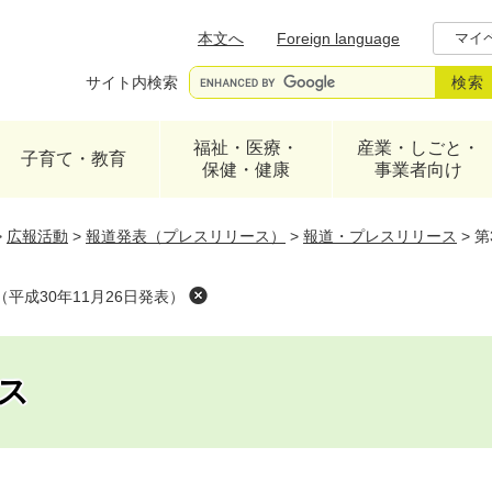
メニューを飛ばして本文へ
本文へ
Foreign language
マイ
サイト内検索
福祉・医療・
産業・しごと・
子育て・教育
保健・健康
事業者向け
>
広報活動
>
報道発表（プレスリリース）
>
報道・プレスリリース
>
第
平成30年11月26日発表）
ス