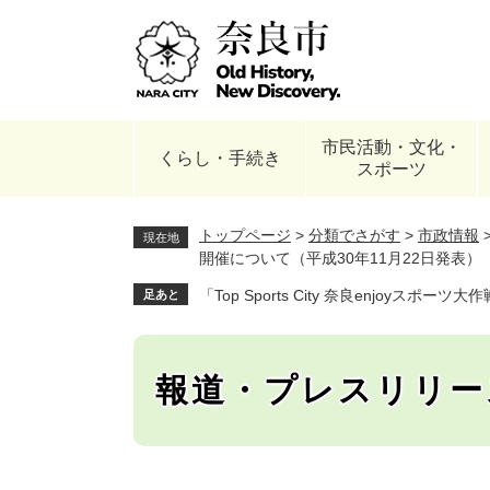
ペ
ー
ジ
の
先
頭
市民活動・文化・
で
くらし・手続き
スポーツ
す
。
トップページ
>
分類でさがす
>
市政情報
現在地
開催について（平成30年11月22日発表）
「Top Sports City 奈良enjoyスポ
足あと
報道・プレスリリー