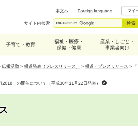
メニューを飛ばして本文へ
本文へ
Foreign language
マイ
サイト内検索
福祉・医療・
産業・しごと・
子育て・教育
保健・健康
事業者向け
>
広報活動
>
報道発表（プレスリリース）
>
報道・プレスリリース
>
「
ーツ大作戦2018」の開催について（平成30年11月22日発表）
ス