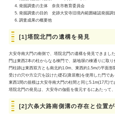
発掘調査の主体 奈良市教育委員会
発掘調査の目的 史跡大安寺旧境内範囲確認発掘調
調査成果の概要他
[1]塔院北門の遺構を発見
大安寺南大門の南側で、塔院北門の遺構を発見できまし
門は東西2本の柱からなる棟門で、築地塀の棟通りに取り
門柱跡は東西双方とも南北約1.0m、東西約1.5mの平
受けの穴や方立穴を設けた礎石(唐居敷)を使用した門で
東西1間の規模は大安寺南大門の柱間と同じ5.1m(17尺)
塔院北門の発見は、大安寺の伽藍を復元するにあたって
[2]六条大路南側溝の存在と位置