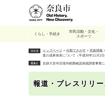
ペ
ー
ジ
の
先
頭
市民活動・文化・
で
くらし・手続き
スポーツ
す
。
トップページ
>
分類でさがす
>
市政情報
現在地
査の成果発表について（平成30年11月2
史跡大安寺旧境内範囲確認発掘調査事業に
足あと
報道・プレスリリー