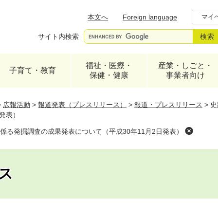
メニューを飛ばして本文へ
本文へ
Foreign language
マイ
サイト内検索
福祉・医療・
産業・しごと・
子育て・教育
保健・健康
事業者向け
>
広報活動
>
報道発表（プレスリリース）
>
報道・プレスリリース
>
史
日発表）
係る発掘調査の成果発表について（平成30年11月2日発表）
ス