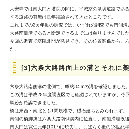
大安寺では南大門と塔院の間に、平城京の条坊道路であ
する道路の有無は長年議論されてきたところです。
これまでの2ヵ年度の調査では、いずれの調査でも南側溝
大路南側溝であると断定できるまでには至りませんでし
今回の調査で塔院北門が発見でき、その位置関係から、
た。
[3]六条大路路面上の溝とそれに
六条大路南側溝の北側で、幅約3.5mの溝を確認しました
この溝は平成28年度調査区でも確認されていますが、今
脚跡が確認できました。
橋は東西・南北とも1間規模で、礎石建ちとみられます。
南側の橋脚跡は六条大路南側溝内に位置し、南側溝埋没
南大門は寛仁元年(1017)に焼失し、しばらく後の13世