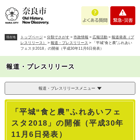
ペ
メニューを飛ばして本文へ
よ
緊
ー
く
急
ジ
あ
・
の
る
災
先
質
害
頭
トップページ
>
分類でさがす
>
市政情報
>
広報活動
>
報道発表（プ
現在地
問
で
レスリリース）
>
報道・プレスリリース
>
「平城“食と農”ふれあい
フェスタ2018」の開催（平成30年11月6日発表）
す
。
報道・プレスリリース
報道・プレスリリースメニュー
本
「平城“食と農”ふれあいフェ
文
スタ2018」の開催（平成30年
11月6日発表）