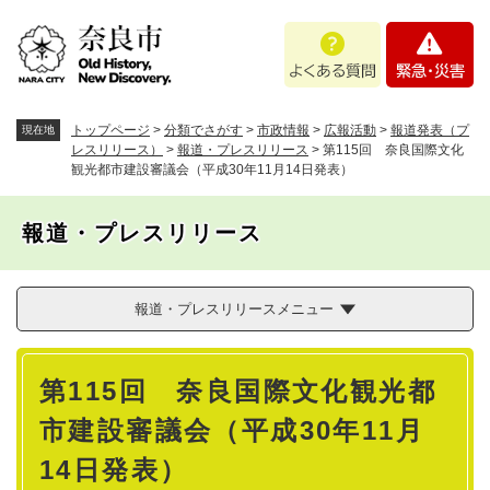
ペ
メニューを飛ばして本文へ
よ
緊
ー
く
急
ジ
あ
・
の
る
災
先
質
害
頭
トップページ
>
分類でさがす
>
市政情報
>
広報活動
>
報道発表（プ
現在地
問
で
レスリリース）
>
報道・プレスリリース
>
第115回 奈良国際文化
観光都市建設審議会（平成30年11月14日発表）
す
。
報道・プレスリリース
報道・プレスリリースメニュー
本
第115回 奈良国際文化観光都
文
市建設審議会（平成30年11月
14日発表）