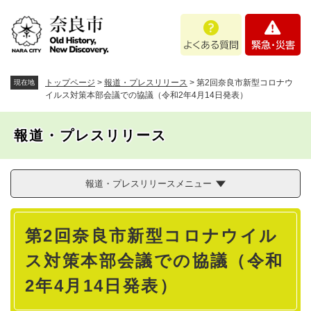
ペ
メニューを飛ばして本文へ
よ
緊
ー
く
急
ジ
あ
・
の
る
災
先
質
害
頭
トップページ
>
報道・プレスリリース
>
第2回奈良市新型コロナウ
現在地
問
で
イルス対策本部会議での協議（令和2年4月14日発表）
す
。
報道・プレスリリース
報道・プレスリリースメニュー
本
第2回奈良市新型コロナウイル
文
ス対策本部会議での協議（令和
2年4月14日発表）