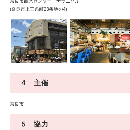
奈良市観光センター ナラニクル
(奈良市上三条町23番地の4)
4 主催
奈良市
5 協力