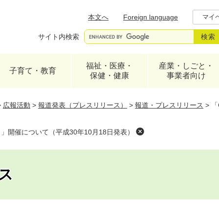
メニューを飛ばして本文へ
本文へ
Foreign language
マイ
サイト内検索
福祉・医療・
産業・しごと・
子育て・教育
保健・健康
事業者向け
>
広報活動
>
報道発表（プレスリリース）
>
報道・プレスリリース
>
「
ク）」開催について（平成30年10月18日発表）
ス