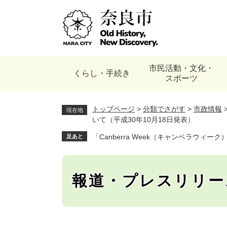
ペ
ー
ジ
の
先
頭
市民活動・文化・
で
くらし・手続き
スポーツ
す
。
トップページ
>
分類でさがす
>
市政情報
現在地
いて（平成30年10月18日発表）
「Canberra Week（キャンベラウィー
足あと
報道・プレスリリー