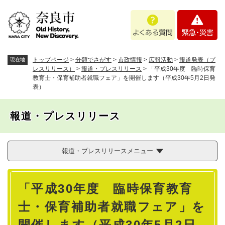
ペ
メニューを飛ばして本文へ
よ
緊
ー
く
急
ジ
あ
・
の
る
災
先
質
害
頭
トップページ
>
分類でさがす
>
市政情報
>
広報活動
>
報道発表（プ
現在地
問
で
レスリリース）
>
報道・プレスリリース
>
「平成30年度 臨時保育
教育士・保育補助者就職フェア」を開催します（平成30年5月2日発
す
表）
。
報道・プレスリリース
報道・プレスリリースメニュー
本
「平成30年度 臨時保育教育
文
士・保育補助者就職フェア」を
開催します（平成30年5月2日