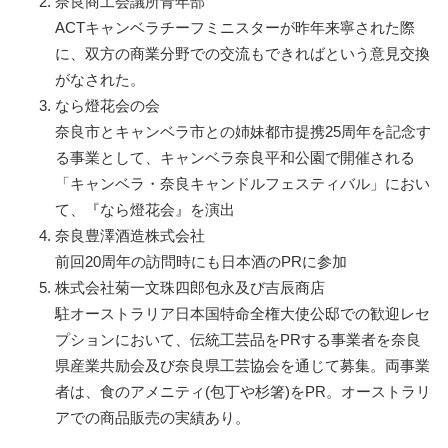
奈良商工会議所青年部
ACTキャンベラチーフミニスターが昨年来寧された際
に、双方の商業分野での交流もできればという意見交換
がなされた。
なら燈花会の会
奈良市とキャンベラ市との姉妹都市提携25周年を記念す
る事業として、キャンベラ奈良平和公園で開催される
「キャンベラ・奈良キャンドルフェスティバル」におい
て、『なら燈花会』を演出
奈良豊澤酒造株式会社
前回20周年の訪問時にも日本酒のPRに参加
株式会社菊一文珠四郎包永及び吉辰商店
駐オーストラリア日本国特命全権大使公邸での歓迎レセ
プションにおいて、伝統工芸品をPRする事業者を奈良
県産業共励会及び奈良県工芸協会を通じて募集。両事業
者は、食のアメニティ(包丁や杉箸)をPR。オーストラリ
アでの商品販売の実績あり。