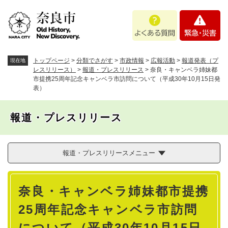
ペ
メニューを飛ばして本文へ
よ
緊
ー
く
急
ジ
あ
・
の
る
災
先
質
害
頭
トップページ
>
分類でさがす
>
市政情報
>
広報活動
>
報道発表（プ
現在地
問
で
レスリリース）
>
報道・プレスリリース
>
奈良・キャンベラ姉妹都
市提携25周年記念キャンベラ市訪問について（平成30年10月15日発
す
表）
。
報道・プレスリリース
報道・プレスリリースメニュー
本
奈良・キャンベラ姉妹都市提携
文
25周年記念キャンベラ市訪問
について（平成30年10月15日