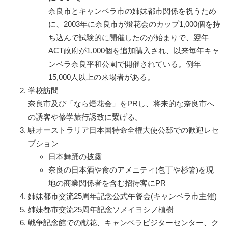
奈良市とキャンベラ市の姉妹都市関係を祝うため
に、2003年に奈良市が燈花会のカップ1,000個を持
ち込んで試験的に開催したのが始まりで、翌年
ACT政府が1,000個を追加購入され、以来毎年キャ
ンベラ奈良平和公園で開催されている。例年
15,000人以上の来場者がある。
学校訪問
奈良市及び「なら燈花会」をPRし、将来的な奈良市へ
の誘客や修学旅行誘致に繋げる。
駐オーストラリア日本国特命全権大使公邸での歓迎レセ
プション
日本舞踊の披露
奈良の日本酒や食のアメニティ(包丁や杉箸)を現
地の商業関係者を含む招待客にPR
姉妹都市交流25周年記念公式午餐会(キャンベラ市主催)
姉妹都市交流25周年記念ソメイヨシノ植樹
戦争記念館での献花、キャンベラビジターセンター、ク