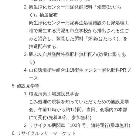
衛生浄化センター汚泥発酵肥料「畑楽(はたら
く)」抽選配布
衛生浄化センター汚泥再生処理施設のし尿処理工
程で発生する汚泥を市立学校から排出される生ご
みと混合し、製造した肥料「畑楽(はたらく)」を
抽選配布する。
豚ぷん自然発酵特殊肥料無料配布(総量に限りあ
り)
山辺環境衛生組合山辺衛生センター炭化肥料PRブ
ース
施設見学等
環境清美工場施設見学会
ごみ処理の現状を知っていただくための施設見学
会、午前11時から約1時間。当日、会場内の本部
にて受付(先着30名、参加無料)
リサイクル機関車「100年号」随時運行(乗車無料)
リサイクルフリーマーケット