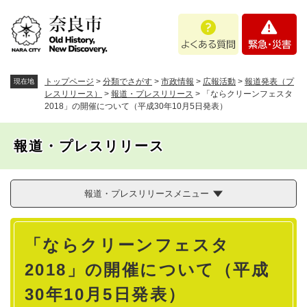
ペ
メニューを飛ばして本文へ
よ
緊
ー
く
急
ジ
あ
・
の
る
災
先
質
害
頭
トップページ
>
分類でさがす
>
市政情報
>
広報活動
>
報道発表（プ
現在地
問
で
レスリリース）
>
報道・プレスリリース
>
「ならクリーンフェスタ
2018」の開催について（平成30年10月5日発表）
す
。
報道・プレスリリース
報道・プレスリリースメニュー
本
「ならクリーンフェスタ
文
2018」の開催について（平成
30年10月5日発表）