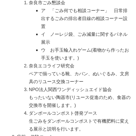
奈良市ごみ懇談会
ア 「ごみ何でも相談コーナー」 日常排
出するごみの排出者目線の相談コーナー設
置
イ ノーレジ袋、ごみ減量に関するパネル
展示
ウ お手玉輪入れゲーム(着物から作ったお
手玉を使います。)
奈良エコライフ研究会
ペアで揃っている靴、カバン、ぬいぐるみ、文房
具のリユース交換コーナー
NPO法人関西ワンディッシュエイド協会
もったいない陶器市(リユース促進のため、食器の
交換市を開催します。)
ダンボールコンポスト啓発ブース
生ごみをダンボールコンポストで有機肥料に変え
る展示と説明を行います。