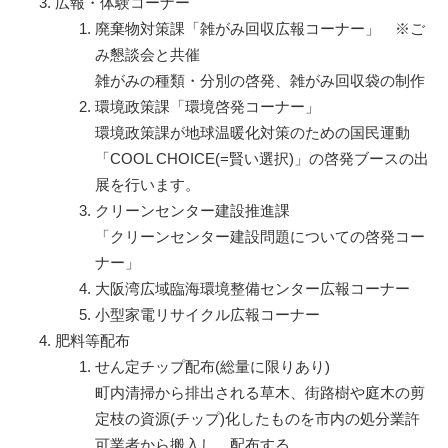
広報・体験コーナー
廃棄物対策課「雑がみ回収広報コーナー」 ※ご
み懇談会と共催
雑がみの種類・分別の啓発、雑がみ回収袋の制作
環境政策課「環境啓発コーナー」
環境政策課が地球温暖化対策のための国民運動
「COOL CHOICE(=賢い選択)」の啓発ブースの出
展を行います。
クリーンセンター建設推進課
「クリーンセンター建設問題についての啓発コー
ナー」
大阪湾広域臨海環境整備センター広報コーナー
小型家電リサイクル広報コーナー
肥料等配布
せん定チップ配布(総量に限りあり)
町内清掃から排出される草木、街路樹や庭木の剪
定枝の資源(チップ)化したものを市内の処分業許
可業者から搬入し、配布する。