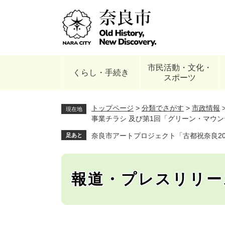
ペ
ー
ジ
の
先
頭
市民活動・文化・
で
くらし・手続き
スポーツ
す
。
トップページ
>
分類でさがす
>
市政情報
現在地
事業チラシ 及び第1回「グリーン・マウンテ
奈良市アートプロジェクト「古都祝奈良201
足あと
報道・プレスリリー