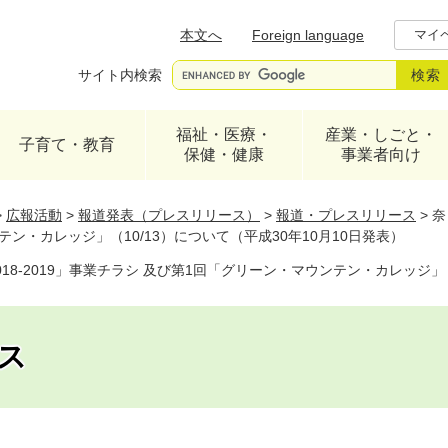
メニューを飛ばして本文へ
本文へ
Foreign language
マイ
サイト内検索
福祉・医療・
産業・しごと・
子育て・教育
保健・健康
事業者向け
>
広報活動
>
報道発表（プレスリリース）
>
報道・プレスリリース
>
奈
ン・カレッジ」（10/13）について（平成30年10月10日発表）
8-2019」事業チラシ 及び第1回「グリーン・マウンテン・カレッジ」（1
ス