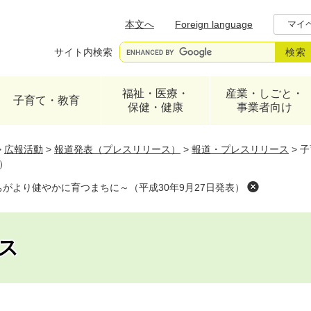
メニューを飛ばして本文へ
本文へ
Foreign language
マイ
サイト内検索
福祉・医療・
産業・しごと・
子育て・教育
保健・健康
事業者向け
>
広報活動
>
報道発表（プレスリリース）
>
報道・プレスリリース
>
子
）
がより健やかに育つまちに～（平成30年9月27日発表）
ス