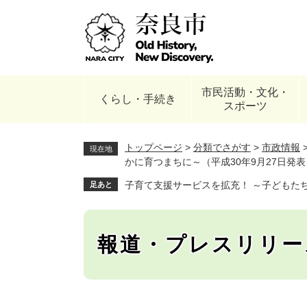
ペ
ー
ジ
の
先
頭
市民活動・文化・
で
くらし・手続き
スポーツ
す
。
トップページ
>
分類でさがす
>
市政情報
現在地
かに育つまちに～（平成30年9月27日発表
子育て支援サービスを拡充！ ～子どもたち
足あと
報道・プレスリリー