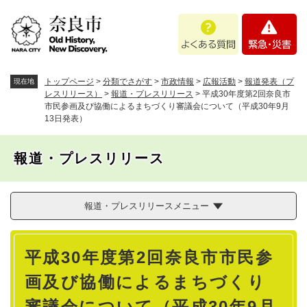
ペ
メニューを飛ばして本文へ
よ
緊
ー
く
急
ジ
あ
・
の
る
災
先
質
害
頭
トップページ
>
分類でさがす
>
市政情報
>
広報活動
>
報道発表（プ
現在地
問
で
レスリリース）
>
報道・プレスリリース
>
平成30年度第2回奈良市
市民参画及び協働によるまちづくり審議会について（平成30年9月
す
13日発表）
。
報道・プレスリリース
報道・プレスリリースメニュー
本
平成30年度第2回奈良市市民参
文
画及び協働によるまちづくり
審議会について（平成30年9月