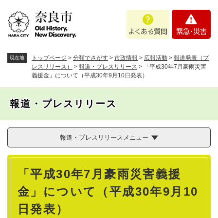
ペ
メニューを飛ばして本文へ
よ
緊
ー
く
急
ジ
あ
・
の
る
災
先
質
害
頭
トップページ
>
分類でさがす
>
市政情報
>
広報活動
>
報道発表（プ
現在地
問
で
レスリリース）
>
報道・プレスリリース
>
「平成30年7月豪雨災害
義援金」について（平成30年9月10日発表）
す
。
報道・プレスリリース
報道・プレスリリースメニュー
本
「平成30年7月豪雨災害義援
文
金」について（平成30年9月10
日発表）