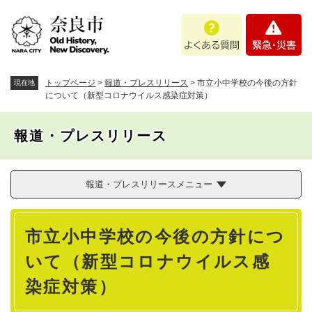
ペ
メニューを飛ばして本文へ
よ
緊
ー
く
急
ジ
あ
・
の
る
災
先
質
害
頭
トップページ
>
報道・プレスリリース
>
市立小中学校の今後の方針
現在地
問
で
について（新型コロナウイルス感染症対策）
す
。
報道・プレスリリース
報道・プレスリリースメニュー
本
市立小中学校の今後の方針につ
文
いて（新型コロナウイルス感
染症対策）