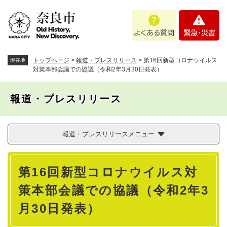
ペ
メニューを飛ばして本文へ
よ
緊
ー
く
急
ジ
あ
・
の
る
災
先
質
害
頭
トップページ
>
報道・プレスリリース
>
第16回新型コロナウイルス
現在地
問
で
対策本部会議での協議（令和2年3月30日発表）
す
。
報道・プレスリリース
報道・プレスリリースメニュー
本
第16回新型コロナウイルス対
文
策本部会議での協議（令和2年3
月30日発表）