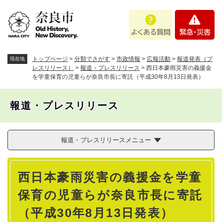
ペ
メニューを飛ばして本文へ
よ
緊
ー
く
急
ジ
あ
・
の
る
災
先
質
害
頭
トップページ
>
分類でさがす
>
市政情報
>
広報活動
>
報道発表（プ
現在地
問
で
レスリリース）
>
報道・プレスリリース
>
西日本豪雨災害の義援金
を学童保育の児童らが奈良市長に寄託（平成30年8月13日発表）
す
。
報道・プレスリリース
報道・プレスリリースメニュー
本
西日本豪雨災害の義援金を学童
文
保育の児童らが奈良市長に寄託
（平成30年8月13日発表）