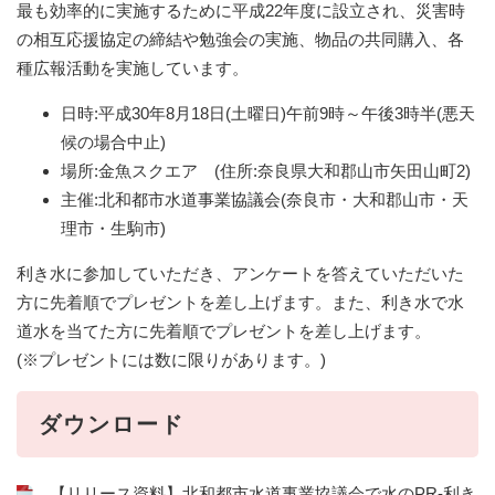
最も効率的に実施するために平成22年度に設立され、災害時
の相互応援協定の締結や勉強会の実施、物品の共同購入、各
種広報活動を実施しています。
日時:平成30年8月18日(土曜日)午前9時～午後3時半(悪天
候の場合中止)
場所:金魚スクエア (住所:奈良県大和郡山市矢田山町2)
主催:北和都市水道事業協議会(奈良市・大和郡山市・天
理市・生駒市)
利き水に参加していただき、アンケートを答えていただいた
方に先着順でプレゼントを差し上げます。また、利き水で水
道水を当てた方に先着順でプレゼントを差し上げます。
(※プレゼントには数に限りがあります。)
ダウンロード
【リリース資料】北和都市水道事業協議会で水のPR-利き