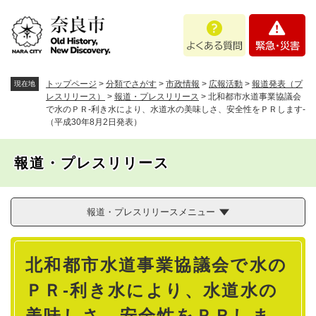
ペ
メニューを飛ばして本文へ
よ
緊
ー
く
急
ジ
あ
・
の
る
災
先
質
害
頭
トップページ
>
分類でさがす
>
市政情報
>
広報活動
>
報道発表（プ
現在地
問
で
レスリリース）
>
報道・プレスリリース
>
北和都市水道事業協議会
で水のＰＲ-利き水により、水道水の美味しさ、安全性をＰＲします-
す
（平成30年8月2日発表）
。
報道・プレスリリース
報道・プレスリリースメニュー
本
北和都市水道事業協議会で水の
文
ＰＲ-利き水により、水道水の
美味しさ、安全性をＰＲしま