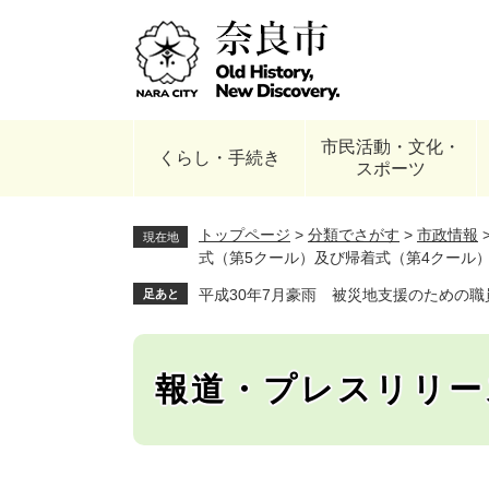
ペ
ー
ジ
の
先
頭
市民活動・文化・
で
くらし・手続き
スポーツ
す
。
トップページ
>
分類でさがす
>
市政情報
現在地
式（第5クール）及び帰着式（第4クール）
平成30年7月豪雨 被災地支援のための職
足あと
報道・プレスリリー