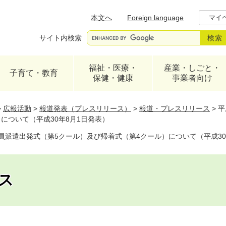
メニューを飛ばして本文へ
本文へ
Foreign language
マイ
サイト内検索
福祉・医療・
産業・しごと・
子育て・教育
保健・健康
事業者向け
>
広報活動
>
報道発表（プレスリリース）
>
報道・プレスリリース
>
平
について（平成30年8月1日発表）
員派遣出発式（第5クール）及び帰着式（第4クール）について（平成30
ス