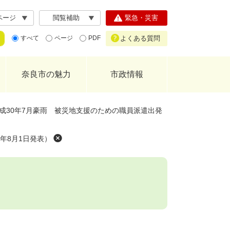
ページ
閲覧補助
緊急・災害
よくある質問
すべて
ページ
PDF
奈良市の魅力
市政情報
成30年7月豪雨 被災地支援のための職員派遣出発
年8月1日発表）