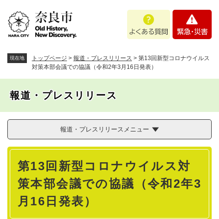
ペ
メニューを飛ばして本文へ
よ
緊
ー
く
急
ジ
あ
・
の
る
災
先
質
害
頭
トップページ
>
報道・プレスリリース
>
第13回新型コロナウイルス
現在地
問
で
対策本部会議での協議（令和2年3月16日発表）
す
。
報道・プレスリリース
報道・プレスリリースメニュー
本
第13回新型コロナウイルス対
文
策本部会議での協議（令和2年3
月16日発表）