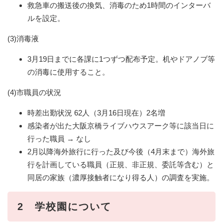
救急車の搬送後の換気、消毒のため1時間のインターバ
ルを設定。
(3)消毒液
3月19日までに各課に1つずつ配布予定。机やドアノブ等
の消毒に使用すること。
(4)市職員の状況
時差出勤状況 62人（3月16日現在）2名増
感染者が出た大阪京橋ライブハウスアーク等に該当日に
行った職員 → なし
2月以降海外旅行に行った及び今後（4月末まで）海外旅
行を計画している職員（正規、非正規、委託等含む）と
同居の家族（濃厚接触者になり得る人）の調査を実施。
2 学校園について