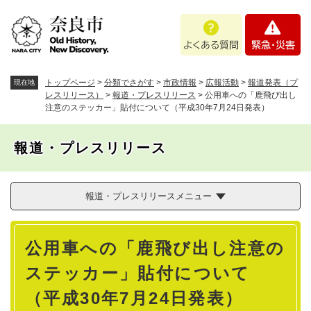
ペ
メニューを飛ばして本文へ
よ
緊
ー
く
急
ジ
あ
・
の
る
災
先
質
害
頭
トップページ
>
分類でさがす
>
市政情報
>
広報活動
>
報道発表（プ
現在地
問
で
レスリリース）
>
報道・プレスリリース
>
公用車への「鹿飛び出し
注意のステッカー」貼付について（平成30年7月24日発表）
す
。
報道・プレスリリース
報道・プレスリリースメニュー
本
公用車への「鹿飛び出し注意の
文
ステッカー」貼付について
（平成30年7月24日発表）