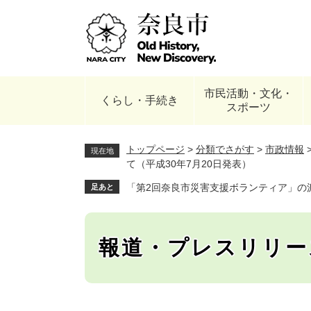
ペ
ー
ジ
の
先
頭
市民活動・文化・
で
くらし・手続き
スポーツ
す
。
トップページ
>
分類でさがす
>
市政情報
現在地
て（平成30年7月20日発表）
「第2回奈良市災害支援ボランティア」の派
足あと
報道・プレスリリー