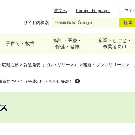
メニューを飛ばして本文へ
本文へ
Foreign language
マイ
サイト内検索
福祉・医療・
産業・しごと・
子育て・教育
保健・健康
事業者向け
>
広報活動
>
報道発表（プレスリリース）
>
報道・プレスリリース
>
「
遣について（平成30年7月20日発表）
ス