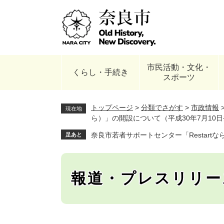
ペ
ー
ジ
の
先
頭
市民活動・文化・
で
くらし・手続き
スポーツ
す
。
トップページ
>
分類でさがす
>
市政情報
現在地
ら）」の開設について（平成30年7月10
奈良市若者サポートセンター「Restart
足あと
報道・プレスリリー