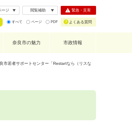
ページ
閲覧補助
緊急・災害
よくある質問
すべて
ページ
PDF
奈良市の魅力
市政情報
良市若者サポートセンター「Restartなら（リスな