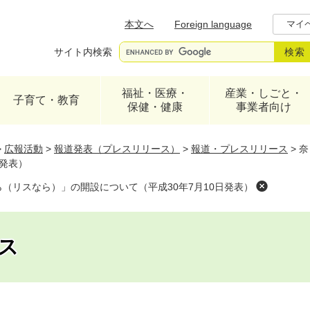
メニューを飛ばして本文へ
本文へ
Foreign language
マイ
サイト内検索
福祉・医療・
産業・しごと・
子育て・教育
保健・健康
事業者向け
>
広報活動
>
報道発表（プレスリリース）
>
報道・プレスリリース
>
奈
日発表）
なら（リスなら）」の開設について（平成30年7月10日発表）
ス